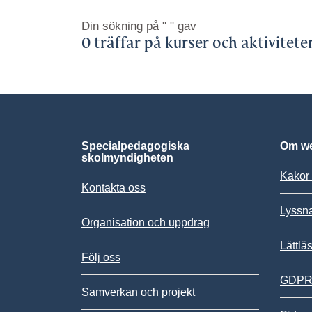
Din sökning på
" "
gav
0 träffar på kurser och aktivitete
Specialpedagogiska
Om we
skolmyndigheten
Kakor 
Kontakta oss
Lyssn
Organisation och uppdrag
Lättlä
Följ oss
GDPR,
Samverkan och projekt