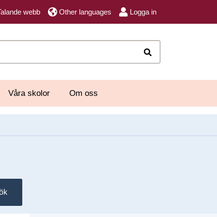
Talande webb
Other languages
Logga in
Sök
Våra skolor
Om oss
ök