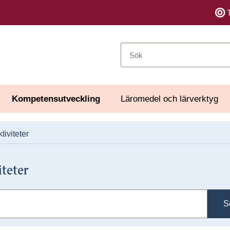
Sök
Kompetensutveckling
Läromedel och lärverktyg
tiviteter
iteter
S