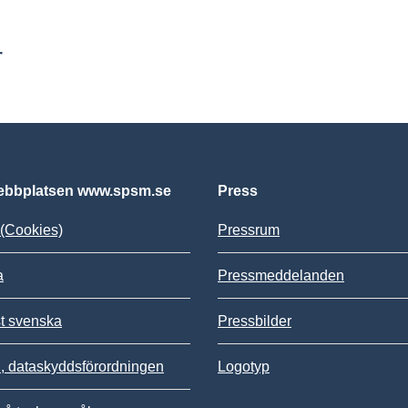
r
bbplatsen www.spsm.se
Press
(Cookies)
Pressrum
a
Pressmeddelanden
st svenska
Pressbilder
 dataskyddsförordningen
Logotyp