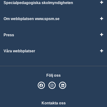
Specialpedagogiska skolmyndigheten
Vis
Om webbplatsen www.spsm.se
Vis
Press
Visa
Våra webbplatser
Visa
Följ oss
SPSM på Facebook
SPSM på Instagram
Följ oss på Linkedin
Kontakta oss