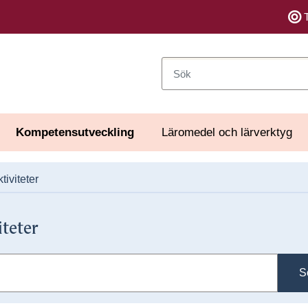
Sök
Kompetensutveckling
Läromedel och lärverktyg
tiviteter
iteter
S