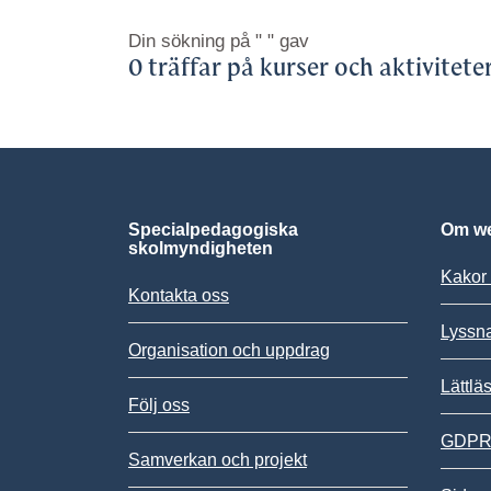
Din sökning på
" "
gav
0 träffar på kurser och aktivitete
Specialpedagogiska
Om we
skolmyndigheten
Kakor 
Kontakta oss
Lyssn
Organisation och uppdrag
Lättlä
Följ oss
GDPR,
Samverkan och projekt