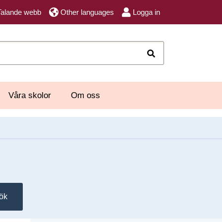
Talande webb
Other languages
Logga in
Sök
Våra skolor
Om oss
ök