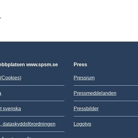
r
bbplatsen www.spsm.se
Press
(Cookies)
Pressrum
a
Pressmeddelanden
st svenska
Pressbilder
 dataskyddsförordningen
Logotyp