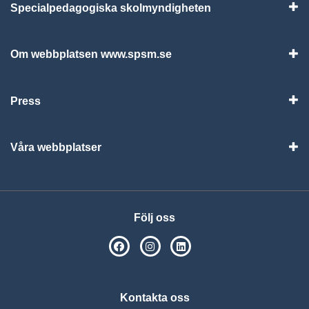
Specialpedagogiska skolmyndigheten
Vis
Om webbplatsen www.spsm.se
Vis
Press
Visa
Våra webbplatser
Visa
Följ oss
SPSM på Facebook
SPSM på Instagram
Följ oss på Linkedin
Kontakta oss