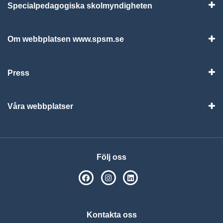
Specialpedagogiska skolmyndigheten
Vis
Om webbplatsen www.spsm.se
Vis
Press
Visa
Våra webbplatser
Visa
Följ oss
SPSM på Facebook
SPSM på Instagram
Följ oss på Linkedin
Kontakta oss