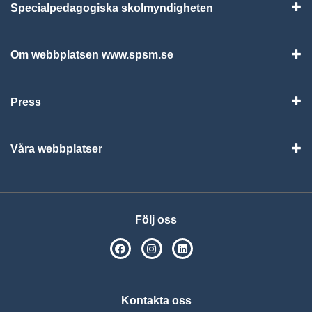
Specialpedagogiska skolmyndigheten
Vis
Om webbplatsen www.spsm.se
Vis
Press
Visa
Våra webbplatser
Visa
Följ oss
SPSM på Facebook
SPSM på Instagram
Följ oss på Linkedin
Kontakta oss