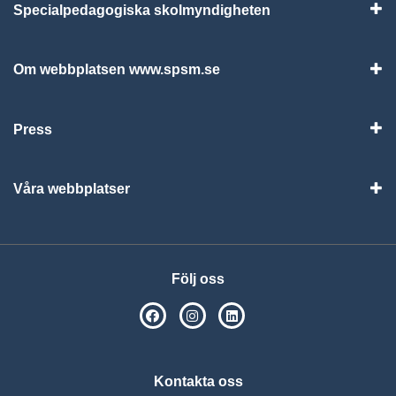
Specialpedagogiska skolmyndigheten
Vis
Om webbplatsen www.spsm.se
Vis
Press
Visa
Våra webbplatser
Visa
Följ oss
SPSM på Facebook
SPSM på Instagram
Följ oss på Linkedin
Kontakta oss