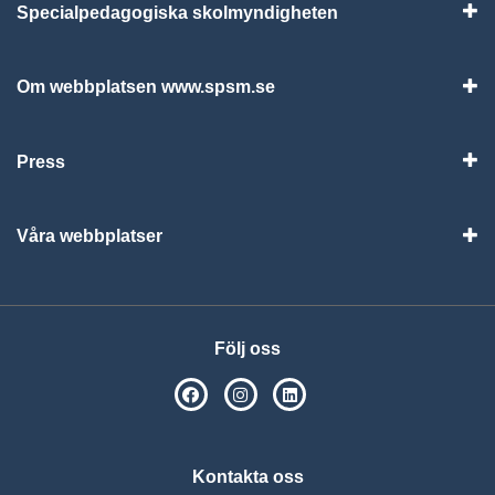
Specialpedagogiska skolmyndigheten
Vis
Om webbplatsen www.spsm.se
Vis
Press
Visa
Våra webbplatser
Visa
Följ oss
SPSM på Facebook
SPSM på Instagram
Följ oss på Linkedin
Kontakta oss