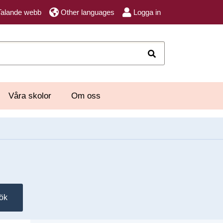
Talande webb
Other languages
Logga in
Sök
Våra skolor
Om oss
ök