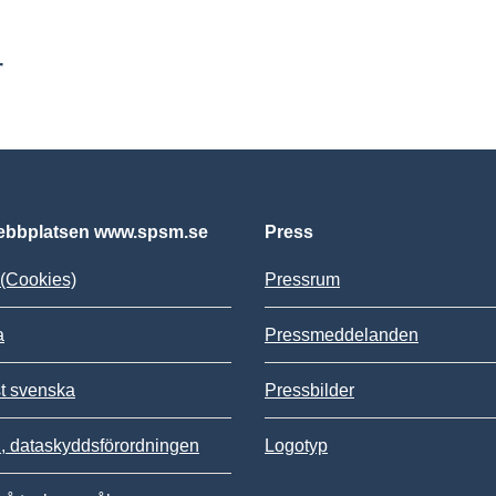
r
bbplatsen www.spsm.se
Press
(Cookies)
Pressrum
a
Pressmeddelanden
st svenska
Pressbilder
 dataskyddsförordningen
Logotyp