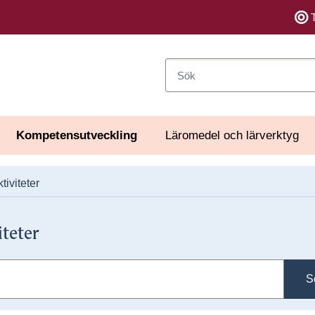
Sök
Kompetensutveckling
Läromedel och lärverktyg
tiviteter
iteter
S