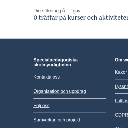
Din sökning på
" "
gav
0 träffar på kurser och aktivitete
Specialpedagogiska
Om we
skolmyndigheten
Kakor 
Kontakta oss
Lyssn
Organisation och uppdrag
Lättlä
Följ oss
GDPR,
Samverkan och projekt