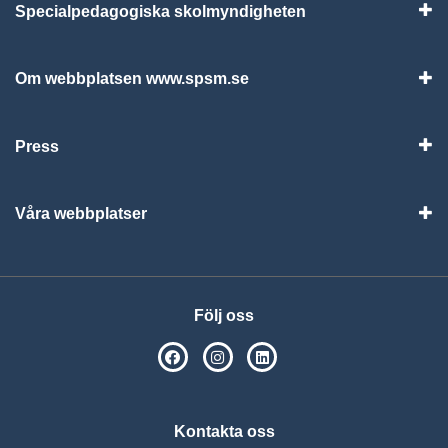
Specialpedagogiska skolmyndigheten
Vis
Om webbplatsen www.spsm.se
Vis
Press
Visa
Våra webbplatser
Visa
Följ oss
SPSM på Facebook
SPSM på Instagram
Följ oss på Linkedin
Kontakta oss