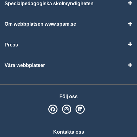
Specialpedagogiska skolmyndigheten
Vis
Om webbplatsen www.spsm.se
Vis
Press
Visa
Våra webbplatser
Visa
Följ oss
SPSM på Facebook
SPSM på Instagram
Följ oss på Linkedin
Kontakta oss