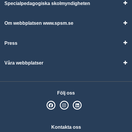
Specialpedagogiska skolmyndigheten
Vis
Om webbplatsen www.spsm.se
Vis
Press
Visa
Våra webbplatser
Visa
Följ oss
SPSM på Facebook
SPSM på Instagram
Följ oss på Linkedin
Kontakta oss