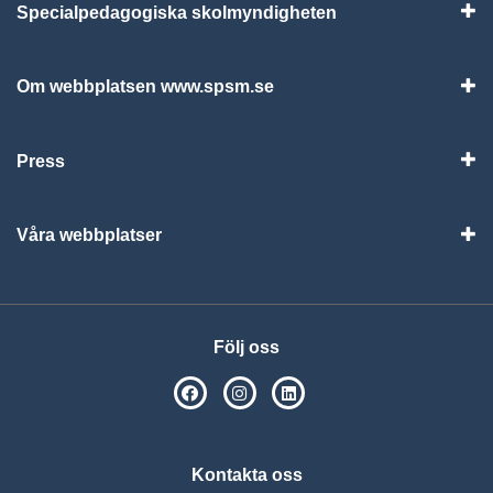
Specialpedagogiska skolmyndigheten
Vis
Om webbplatsen www.spsm.se
Vis
Press
Visa
Våra webbplatser
Visa
Följ oss
SPSM på Facebook
SPSM på Instagram
Följ oss på Linkedin
Kontakta oss