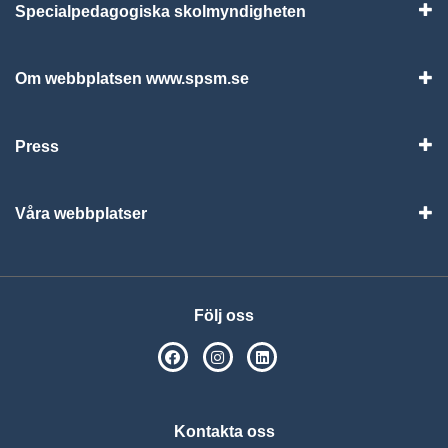
Specialpedagogiska skolmyndigheten
Vis
Om webbplatsen www.spsm.se
Vis
Press
Visa
Våra webbplatser
Visa
Följ oss
SPSM på Facebook
SPSM på Instagram
Följ oss på Linkedin
Kontakta oss