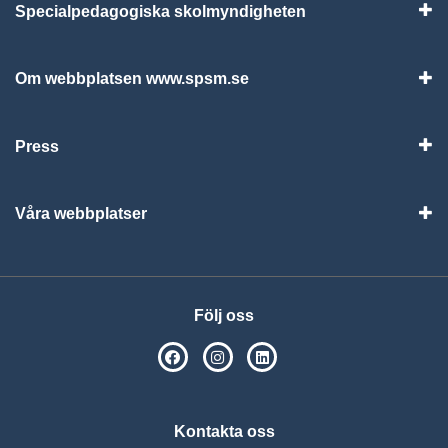
Specialpedagogiska skolmyndigheten
Vis
Om webbplatsen www.spsm.se
Vis
Press
Visa
Våra webbplatser
Visa
Följ oss
SPSM på Facebook
SPSM på Instagram
Följ oss på Linkedin
Kontakta oss