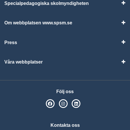
Specialpedagogiska skolmyndigheten
Vis
Om webbplatsen www.spsm.se
Vis
Press
Visa
Våra webbplatser
Visa
Följ oss
SPSM på Facebook
SPSM på Instagram
Följ oss på Linkedin
Kontakta oss