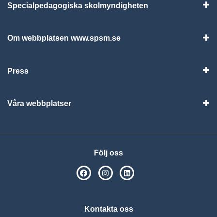
Specialpedagogiska skolmyndigheten
Vis
Om webbplatsen www.spsm.se
Vis
Press
Visa
Våra webbplatser
Visa
Följ oss
SPSM på Facebook
SPSM på Instagram
Följ oss på Linkedin
Kontakta oss