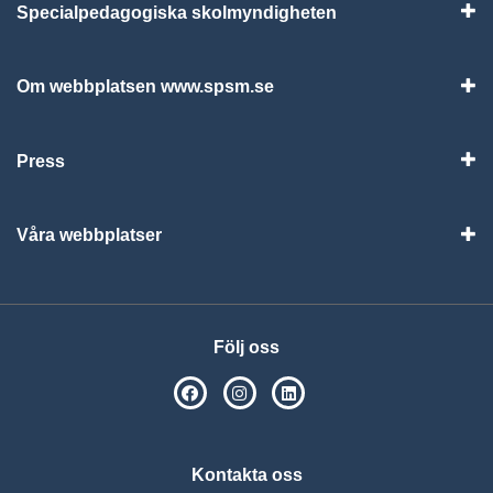
Specialpedagogiska skolmyndigheten
Vis
Om webbplatsen www.spsm.se
Vis
Press
Visa
Våra webbplatser
Visa
Följ oss
SPSM på Facebook
SPSM på Instagram
Följ oss på Linkedin
Kontakta oss