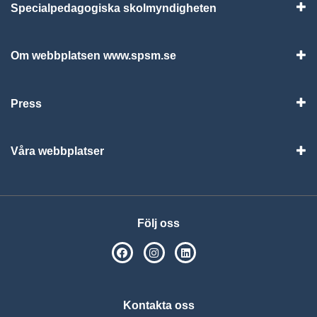
Specialpedagogiska skolmyndigheten
Vis
Om webbplatsen www.spsm.se
Vis
Press
Visa
Våra webbplatser
Visa
Följ oss
SPSM på Facebook
SPSM på Instagram
Följ oss på Linkedin
Kontakta oss