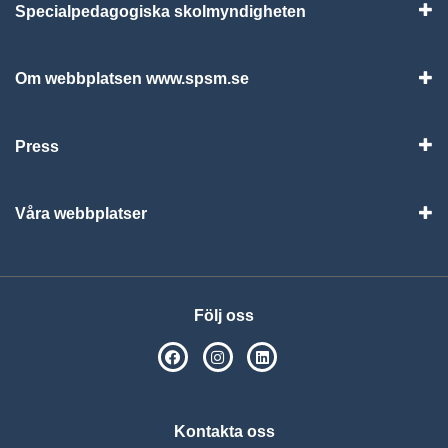
Specialpedagogiska skolmyndigheten
Vis
Om webbplatsen www.spsm.se
Vis
Press
Visa
Våra webbplatser
Visa
Följ oss
SPSM på Facebook
SPSM på Instagram
Följ oss på Linkedin
Kontakta oss