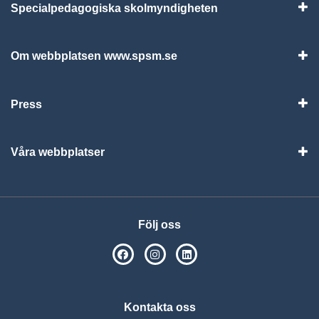
Specialpedagogiska skolmyndigheten
Vis
Om webbplatsen www.spsm.se
Vis
Press
Visa
Våra webbplatser
Visa
Följ oss
SPSM på Facebook
SPSM på Instagram
Följ oss på Linkedin
Kontakta oss