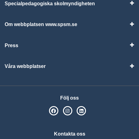
Specialpedagogiska skolmyndigheten
Vis
Om webbplatsen www.spsm.se
Vis
Press
Visa
Våra webbplatser
Visa
Följ oss
SPSM på Facebook
SPSM på Instagram
Följ oss på Linkedin
Kontakta oss