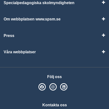
Specialpedagogiska skolmyndigheten
Vis
Om webbplatsen www.spsm.se
Vis
Press
Visa
Våra webbplatser
Visa
Följ oss
SPSM på Facebook
SPSM på Instagram
Följ oss på Linkedin
Kontakta oss