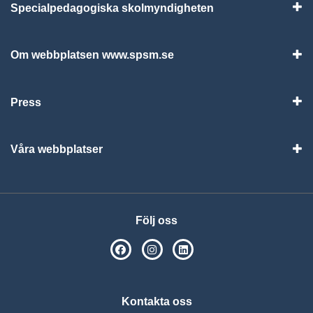
Specialpedagogiska skolmyndigheten
Vis
Om webbplatsen www.spsm.se
Vis
Press
Visa
Våra webbplatser
Visa
Följ oss
SPSM på Facebook
SPSM på Instagram
Följ oss på Linkedin
Kontakta oss