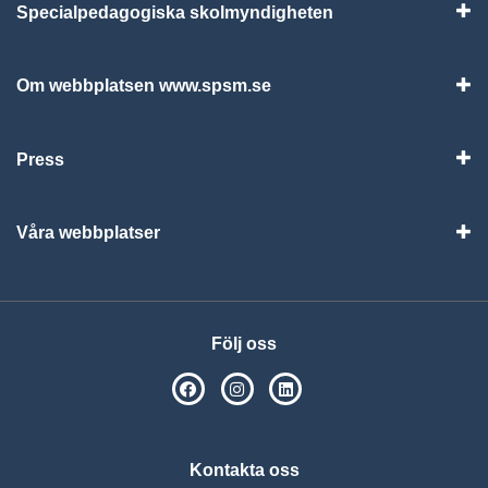
Specialpedagogiska skolmyndigheten
Vis
Om webbplatsen www.spsm.se
Vis
Press
Visa
Våra webbplatser
Visa
Följ oss
SPSM på Facebook
SPSM på Instagram
Följ oss på Linkedin
Kontakta oss