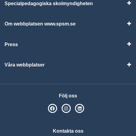
Specialpedagogiska skolmyndigheten
Vis
Om webbplatsen www.spsm.se
Vis
Press
Visa
Våra webbplatser
Visa
Följ oss
SPSM på Facebook
SPSM på Instagram
Följ oss på Linkedin
Kontakta oss