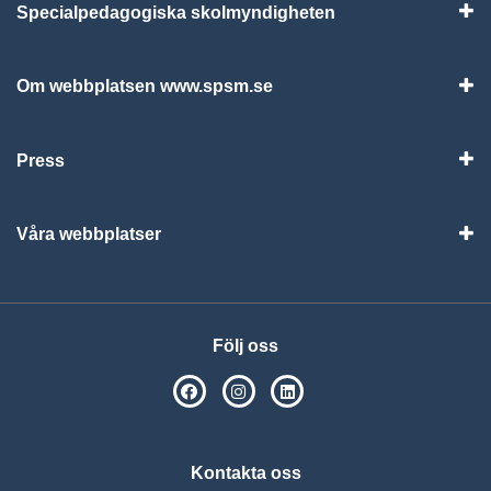
Specialpedagogiska skolmyndigheten
Vis
Om webbplatsen www.spsm.se
Vis
Press
Visa
Våra webbplatser
Visa
Följ oss
SPSM på Facebook
SPSM på Instagram
Följ oss på Linkedin
Kontakta oss