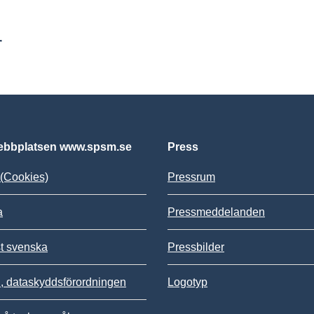
r
bbplatsen www.spsm.se
Press
(Cookies)
Pressrum
a
Pressmeddelanden
st svenska
Pressbilder
 dataskyddsförordningen
Logotyp