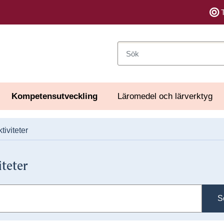
Sök
Kompetensutveckling
Läromedel och lärverktyg
tiviteter
iteter
S