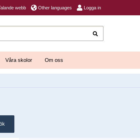
Talande webb
Other languages
Logga in
Sök
Våra skolor
Om oss
ök