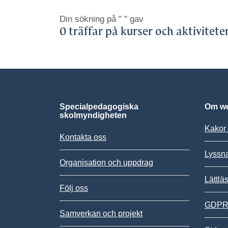
Din sökning på
" "
gav
0 träffar på kurser och aktivitete
Specialpedagogiska
Om we
skolmyndigheten
Kakor 
Kontakta oss
Lyssn
Organisation och uppdrag
Lättlä
Följ oss
GDPR,
Samverkan och projekt