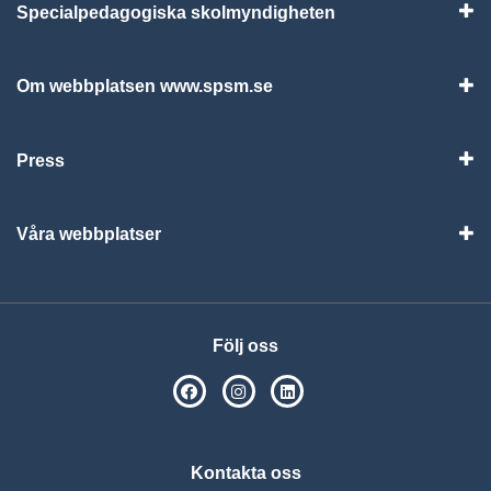
Specialpedagogiska skolmyndigheten
Vis
Om webbplatsen www.spsm.se
Vis
Press
Visa
Våra webbplatser
Visa
Följ oss
SPSM på Facebook
SPSM på Instagram
Följ oss på Linkedin
Kontakta oss