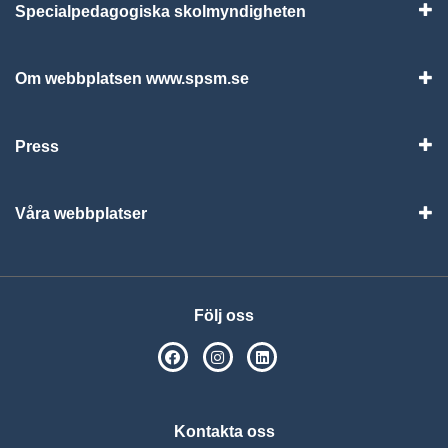
Specialpedagogiska skolmyndigheten
Vis
Om webbplatsen www.spsm.se
Vis
Press
Visa
Våra webbplatser
Visa
Följ oss
SPSM på Facebook
SPSM på Instagram
Följ oss på Linkedin
Kontakta oss