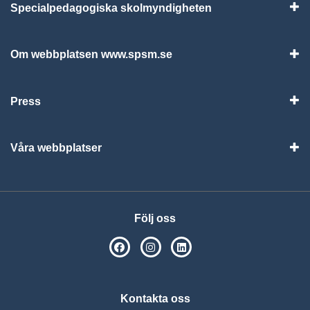
Specialpedagogiska skolmyndigheten
Vis
Om webbplatsen www.spsm.se
Vis
Press
Visa
Våra webbplatser
Visa
Följ oss
SPSM på Facebook
SPSM på Instagram
Följ oss på Linkedin
Kontakta oss