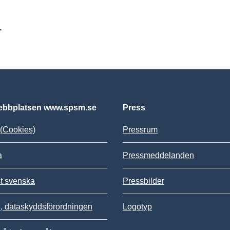
r
bbplatsen www.spsm.se
Press
(Cookies)
Pressrum
a
Pressmeddelanden
st svenska
Pressbilder
 dataskyddsförordningen
Logotyp