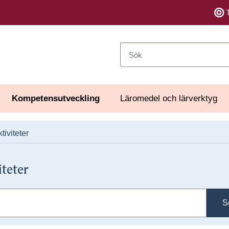
Sök
Kompetensutveckling
Läromedel och lärverktyg
tiviteter
iteter
S