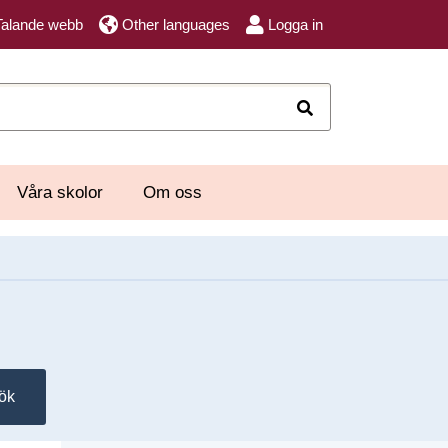
Talande webb
Other languages
Logga in
Sök
Våra skolor
Om oss
ök