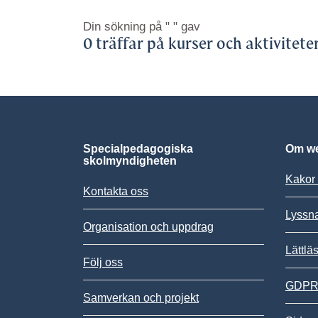
Din sökning på
" "
gav
0 träffar på kurser och aktivitete
Specialpedagogiska
Om we
skolmyndigheten
Kakor 
Kontakta oss
Lyssn
Organisation och uppdrag
Lättlä
Följ oss
GDPR,
Samverkan och projekt