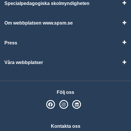
Specialpedagogiska skolmyndigheten
Vis
Om webbplatsen www.spsm.se
Vis
Press
Visa
Våra webbplatser
Visa
Följ oss
SPSM på Facebook
SPSM på Instagram
Följ oss på Linkedin
Kontakta oss