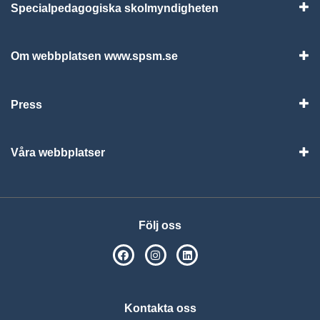
Specialpedagogiska skolmyndigheten
Vis
Om webbplatsen www.spsm.se
Vis
Press
Visa
Våra webbplatser
Visa
Följ oss
SPSM på Facebook
SPSM på Instagram
Följ oss på Linkedin
Kontakta oss