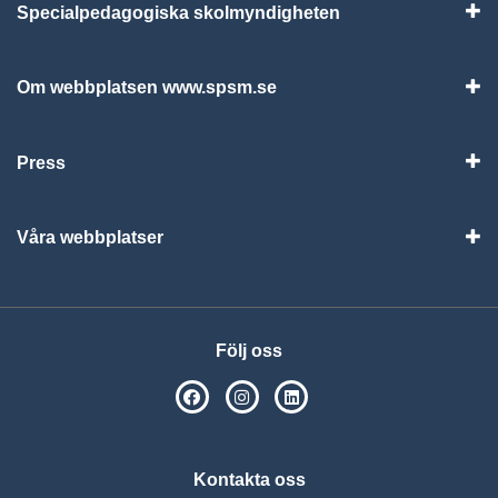
Specialpedagogiska skolmyndigheten
Vis
Om webbplatsen www.spsm.se
Vis
Press
Visa
Våra webbplatser
Visa
Följ oss
SPSM på Facebook
SPSM på Instagram
Följ oss på Linkedin
Kontakta oss