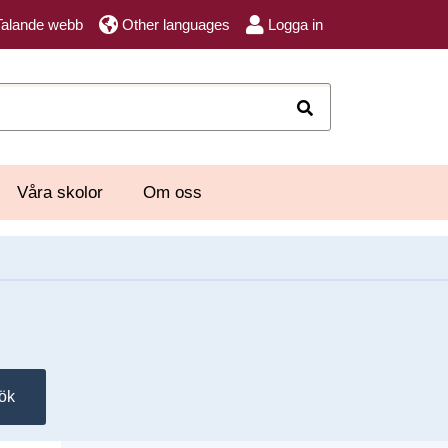
Talande webb
Other languages
Logga in
Sök
Våra skolor
Om oss
ök