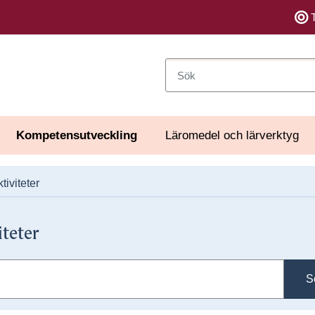
Sök
Kompetensutveckling
Läromedel och lärverktyg
tiviteter
iteter
S