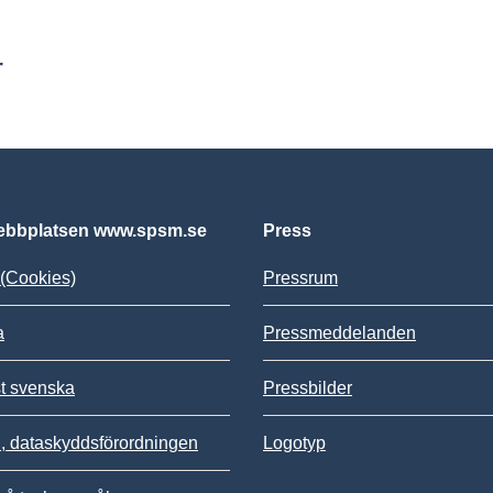
r
bbplatsen www.spsm.se
Press
(Cookies)
Pressrum
a
Pressmeddelanden
st svenska
Pressbilder
 dataskyddsförordningen
Logotyp