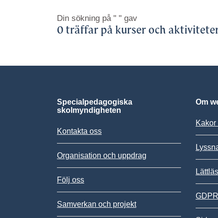
Din sökning på
" "
gav
0 träffar på kurser och aktivitete
Specialpedagogiska
Om we
skolmyndigheten
Kakor 
Kontakta oss
Lyssn
Organisation och uppdrag
Lättlä
Följ oss
GDPR,
Samverkan och projekt