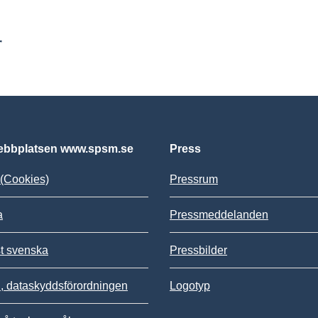
r
bbplatsen www.spsm.se
Press
(Cookies)
Pressrum
a
Pressmeddelanden
st svenska
Pressbilder
 dataskyddsförordningen
Logotyp