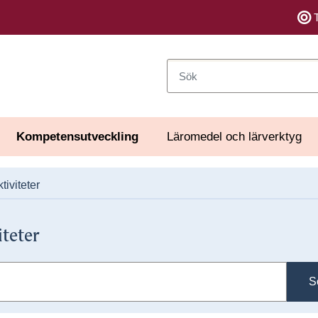
Sök
Kompetensutveckling
Läromedel och lärverktyg
tiviteter
iteter
S