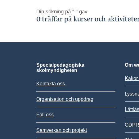
Din sökning på
" "
gav
0 träffar på kurser och aktivitete
Specialpedagogiska
Om we
skolmyndigheten
Kakor 
Kontakta oss
Lyssn
Organisation och uppdrag
Lättlä
Följ oss
GDPR,
Samverkan och projekt