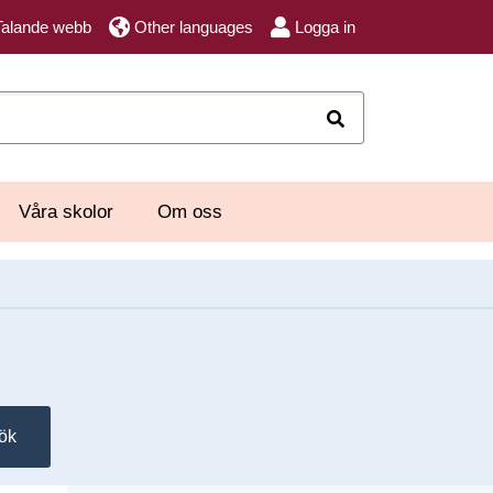
Talande webb
Other languages
Logga in
Sök
Våra skolor
Om oss
ök