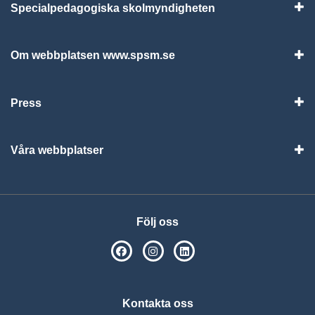
Specialpedagogiska skolmyndigheten
Vis
Om webbplatsen www.spsm.se
Vis
Press
Visa
Våra webbplatser
Visa
Följ oss
SPSM på Facebook
SPSM på Instagram
Följ oss på Linkedin
Kontakta oss