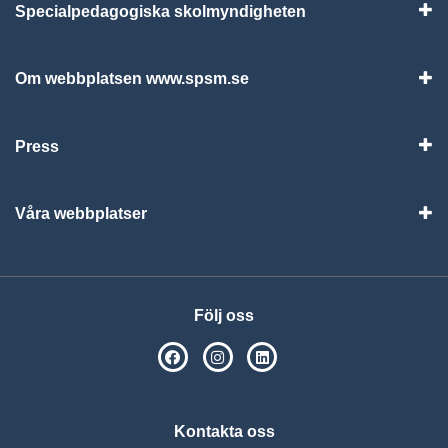
Specialpedagogiska skolmyndigheten
Vis
Om webbplatsen www.spsm.se
Vis
Press
Visa
Våra webbplatser
Visa
Följ oss
SPSM på Facebook
SPSM på Instagram
Följ oss på Linkedin
Kontakta oss