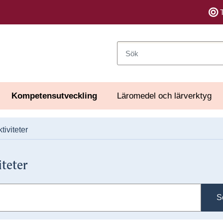
Sök
Kompetensutveckling
Läromedel och lärverktyg
tiviteter
iteter
S