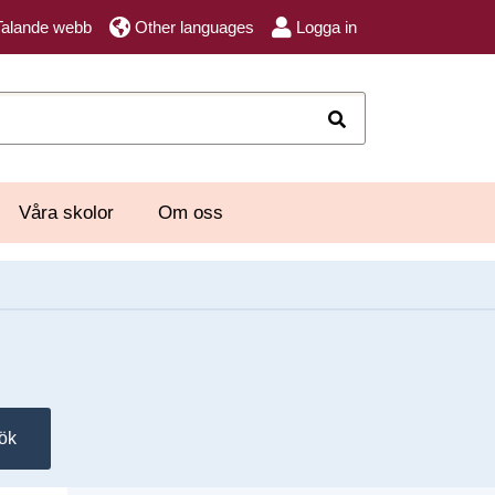
Talande webb
Other languages
Logga in
Sök
Våra skolor
Om oss
ök