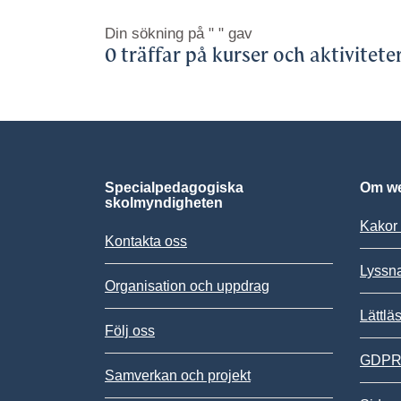
Din sökning på
" "
gav
0 träffar på kurser och aktivitete
Specialpedagogiska
Om we
skolmyndigheten
Kakor 
Kontakta oss
Lyssn
Organisation och uppdrag
Lättlä
Följ oss
GDPR,
Samverkan och projekt