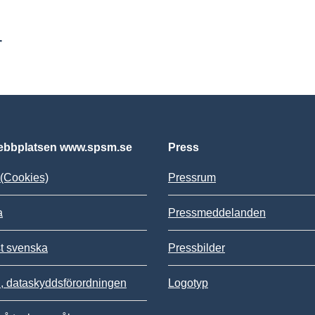
r
bbplatsen www.spsm.se
Press
(Cookies)
Pressrum
a
Pressmeddelanden
st svenska
Pressbilder
 dataskyddsförordningen
Logotyp