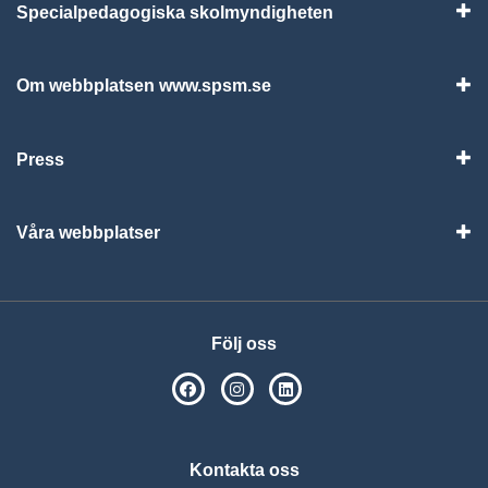
Specialpedagogiska skolmyndigheten
Vis
Om webbplatsen www.spsm.se
Vis
Press
Visa
Våra webbplatser
Visa
Följ oss
SPSM på Facebook
SPSM på Instagram
Följ oss på Linkedin
Kontakta oss