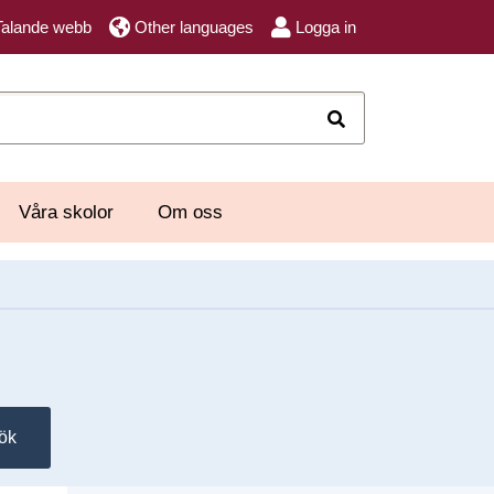
Talande webb
Other languages
Logga in
Sök
Våra skolor
Om oss
ök