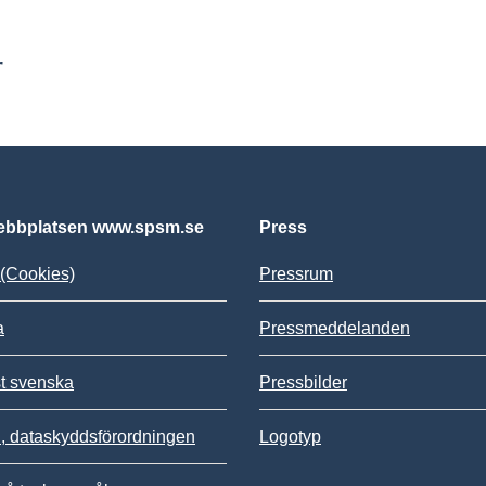
r
bbplatsen www.spsm.se
Press
(Cookies)
Pressrum
a
Pressmeddelanden
st svenska
Pressbilder
 dataskyddsförordningen
Logotyp