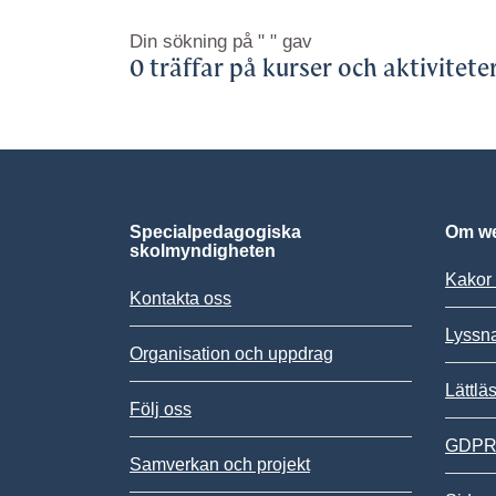
Din sökning på
" "
gav
0 träffar på kurser och aktivitete
Specialpedagogiska
Om we
skolmyndigheten
Kakor 
Kontakta oss
Lyssn
Organisation och uppdrag
Lättlä
Följ oss
GDPR,
Samverkan och projekt