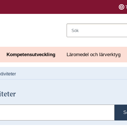
Sök
Kompetensutveckling
Läromedel och lärverktyg
tiviteter
iteter
S