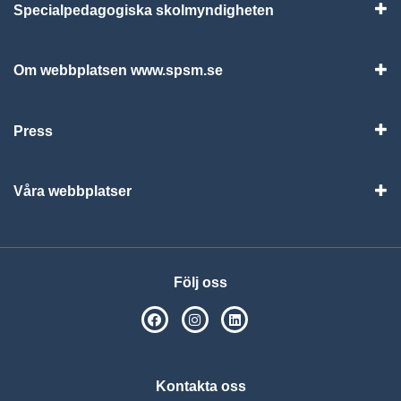
Specialpedagogiska skolmyndigheten
Vis
Om webbplatsen www.spsm.se
Vis
Press
Visa
Våra webbplatser
Visa
Följ oss
SPSM på Facebook
SPSM på Instagram
Följ oss på Linkedin
Kontakta oss