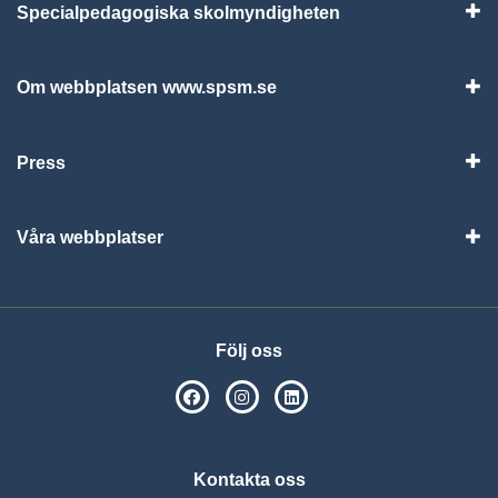
Specialpedagogiska skolmyndigheten
Vis
Om webbplatsen www.spsm.se
Vis
Press
Visa
Våra webbplatser
Visa
Följ oss
SPSM på Facebook
SPSM på Instagram
Följ oss på Linkedin
Kontakta oss