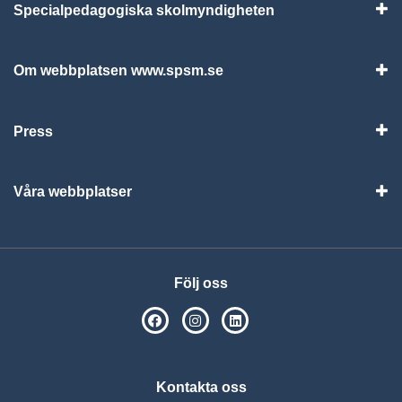
Specialpedagogiska skolmyndigheten
Vis
Om webbplatsen www.spsm.se
Vis
Press
Visa
Våra webbplatser
Visa
Följ oss
SPSM på Facebook
SPSM på Instagram
Följ oss på Linkedin
Kontakta oss