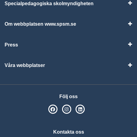
Specialpedagogiska skolmyndigheten
Vis
Om webbplatsen www.spsm.se
Vis
Press
Visa
Våra webbplatser
Visa
Följ oss
SPSM på Facebook
SPSM på Instagram
Följ oss på Linkedin
Kontakta oss