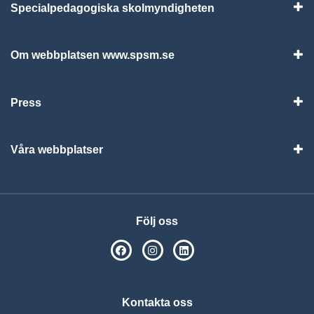
Specialpedagogiska skolmyndigheten
Vis
Om webbplatsen www.spsm.se
Vis
Press
Visa
Våra webbplatser
Visa
Följ oss
SPSM på Facebook
SPSM på Instagram
Följ oss på Linkedin
Kontakta oss