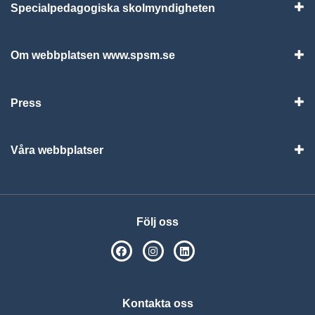
Specialpedagogiska skolmyndigheten
Vis
Om webbplatsen www.spsm.se
Vis
Press
Visa
Våra webbplatser
Visa
Följ oss
SPSM på Facebook
SPSM på Instagram
Följ oss på Linkedin
Kontakta oss