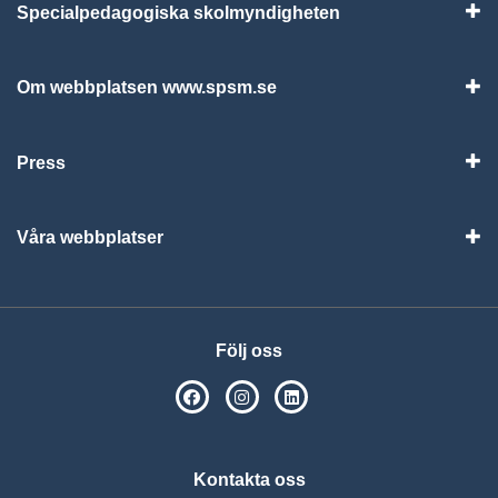
Specialpedagogiska skolmyndigheten
Vis
Om webbplatsen www.spsm.se
Vis
Press
Visa
Våra webbplatser
Visa
Följ oss
SPSM på Facebook
SPSM på Instagram
Följ oss på Linkedin
Kontakta oss