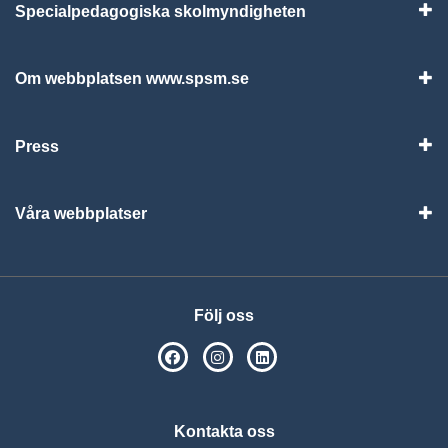
Specialpedagogiska skolmyndigheten
Vis
Om webbplatsen www.spsm.se
Vis
Press
Visa
Våra webbplatser
Visa
Följ oss
SPSM på Facebook
SPSM på Instagram
Följ oss på Linkedin
Kontakta oss